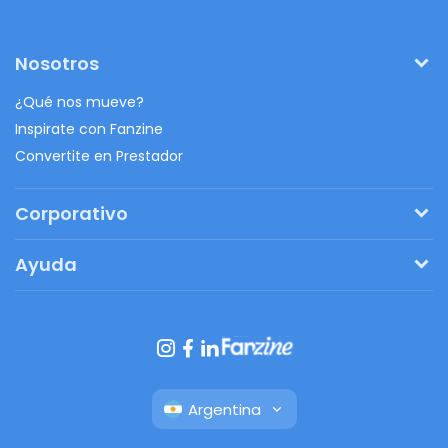
Nosotros
¿Qué nos mueve?
Inspirate con Fanzine
Convertite en Prestador
Corporativo
Pedí tu presupuesto
Ayuda
Regalos originales
¿Cómo funciona?
Ventajas de Fanbag
Preguntas frecuentes
Botón de arrepentimiento
Argentina