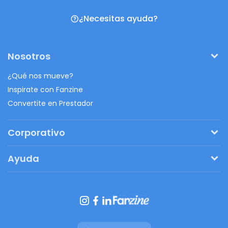
¿Necesitas ayuda?
Nosotros
¿Qué nos mueve?
Inspirate con Fanzine
Convertite en Prestador
Corporativo
Pedí tu presupuesto
Ayuda
Regalos originales
¿Cómo funciona?
Ventajas de Fanbag
Preguntas frecuentes
Botón de arrepentimiento