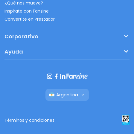
¿Qué nos mueve?
Inspirate con Fanzine
Convertite en Prestador
Corporativo
Pedí tu presupuesto
Ayuda
Regalos originales
¿Cómo funciona?
Ventajas de Fanbag
Preguntas frecuentes
Botón de arrepentimiento
Argentina
Términos y condiciones