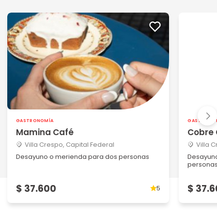
GASTRONOMÍA
GASTRONO
Mamina Café
Cobre 
Villa Crespo, Capital Federal
Villa 
Desayuno o merienda para dos personas
Desayuno
persona
$ 37.600
$ 37.
5