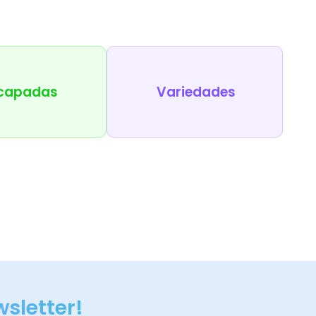
capadas
Variedades
wsletter!