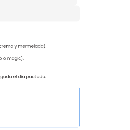
 crema y mermelada).
o o magic).
egada el día pactado.