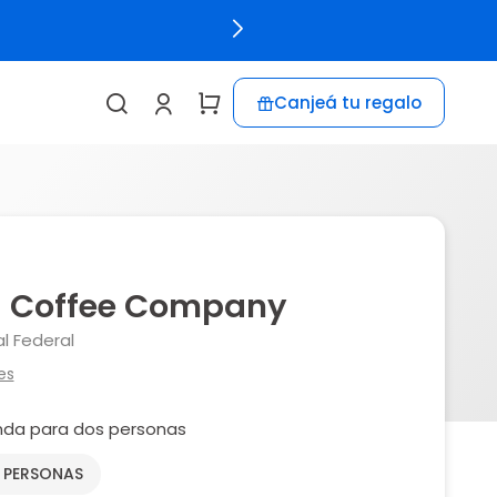
Canjeá tu regalo
 Coffee Company
l Federal
es
nda para dos personas
2 PERSONAS