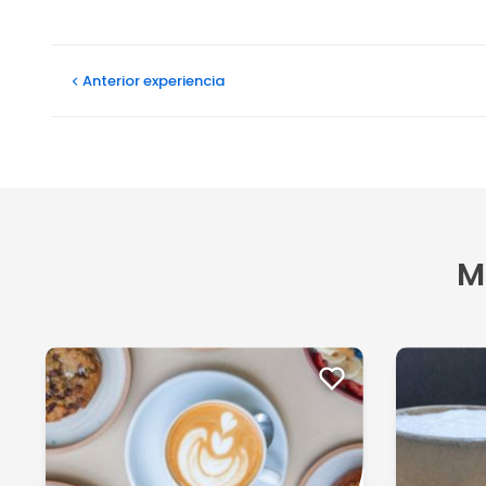
Opiniones
Nestor edgardo S
Anterior
experiencia
30/04/2024
El lugar cómodo..lindo...infusiones frías...
Fabián C
24/04/2023
No me dejaron abonar un adicional para agregarle lech
M
Ver más