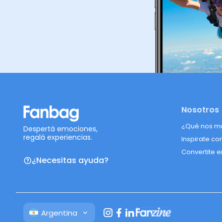
Nosotros
¿Qué nos m
Despertá emociones,
regalá experiencias.
Inspirate co
Convertite e
¿Necesitas ayuda?
Argentina