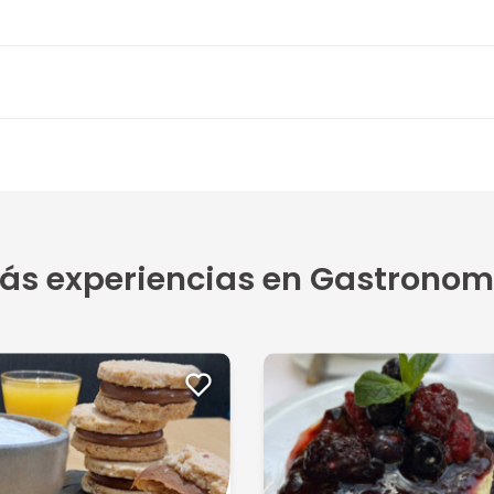
2 opiniones
4
2
e al ca...
ás experiencias en Gastronom