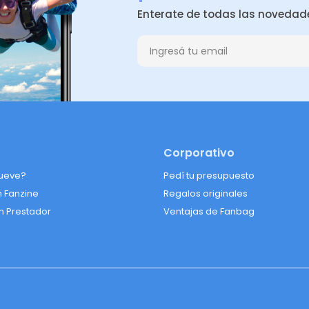
Enterate de todas las novedad
Corporativo
ueve?
Pedí tu presupuesto
n Fanzine
Regalos originales
n Prestador
Ventajas de Fanbag