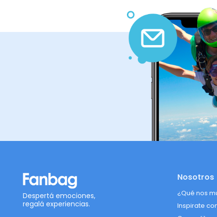
Nosotros
¿Qué nos m
Despertá emociones,
regalá experiencias.
Inspirate co