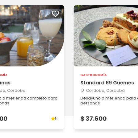
OMÍA
GASTRONOMÍA
anas
Standard 69 Güemes
ba, Córdoba
Córdoba, Córdoba
 o merienda completo para
Desayuno o merienda para 
onas
personas
600
$ 37.600
5