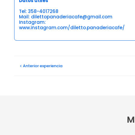
Datos útiles
Tel: 358-4017268
Mail: dilettopanaderiacafe@gmail.com
Instagram:
www.instagram.com/diletto.panaderiacafe/
Opiniones
Anterior
experiencia
M