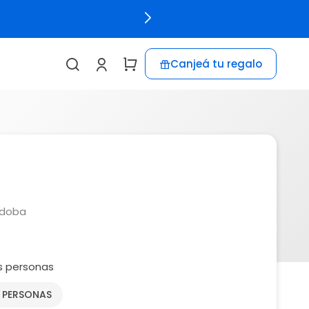
Canjeá tu regalo
rdoba
s personas
2 PERSONAS