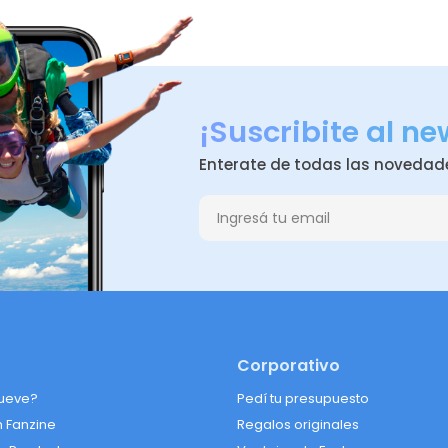
¡Suscribite al ne
Enterate de todas las novedad
Corporativo
ueve?
Pedí tu presupuesto
n Fanzine
Regalos originales