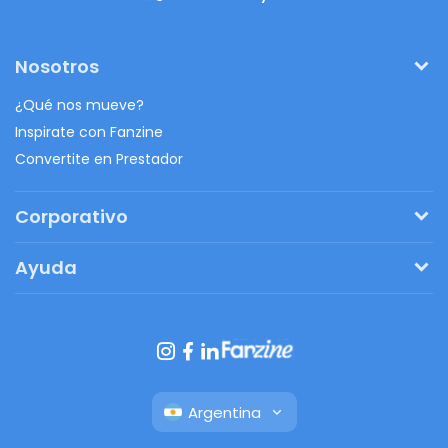
Nosotros
¿Qué nos mueve?
Inspirate con Fanzine
Convertite en Prestador
Corporativo
Pedí tu presupuesto
Ayuda
Regalos originales
¿Cómo funciona?
Ventajas de Fanbag
Preguntas frecuentes
Botón de arrepentimiento
Argentina