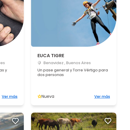
EUCA TIGRE
res
Benavidez , Buenos Aires
as y
Un pase general y Torre Vértigo para
dos personas
Nueva
Ver más
Ver más