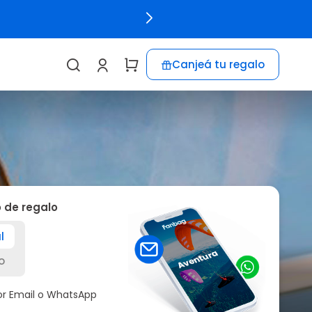
Canjeá tu regalo
o de regalo
l
o
por Email o WhatsApp