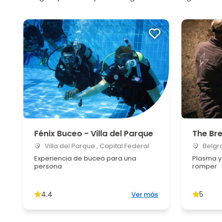
Fénix Buceo - Villa del Parque
The Br
Villa del Parque , Capital Federal
Belgra
Experiencia de buceo para una
Plasma y
persona
romper
4.4
5
Ver más