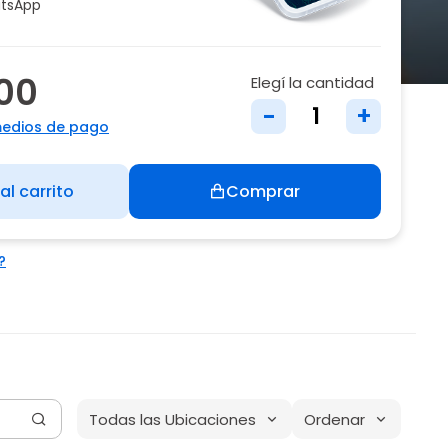
tsApp
700
Elegí la cantidad
-
+
medios de pago
al carrito
Comprar
?
Todas las Ubicaciones
Ordenar