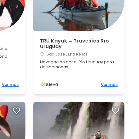
TRU Kayak = Travesías Río
Uruguay
Aires
San José , Entre Ríos
sona
Navegación por el Río Uruguay para
dos personas
Nueva
Ver más
Ver más