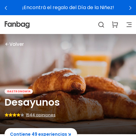
de la Niñez!
Ver experiencia
Volver
GASTRONOMÍA
Desayunos
1544 opiniones
Contiene 49 experiencias