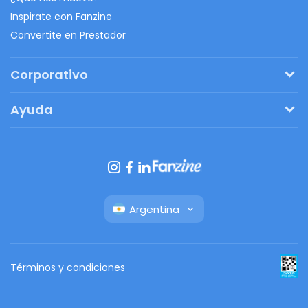
Inspirate con Fanzine
Convertite en Prestador
Corporativo
Pedí tu presupuesto
Ayuda
Regalos originales
¿Cómo funciona?
Ventajas de Fanbag
Preguntas frecuentes
Botón de arrepentimiento
Argentina
Términos y condiciones