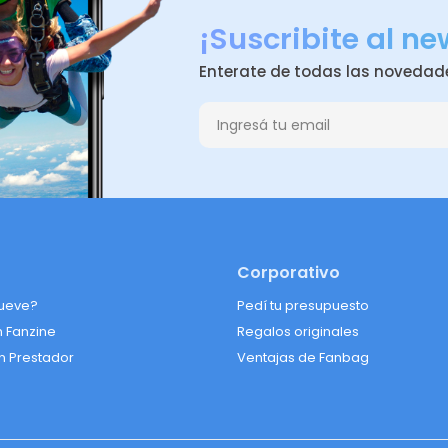
¡Suscribite al ne
Enterate de todas las novedad
Corporativo
ueve?
Pedí tu presupuesto
n Fanzine
Regalos originales
n Prestador
Ventajas de Fanbag