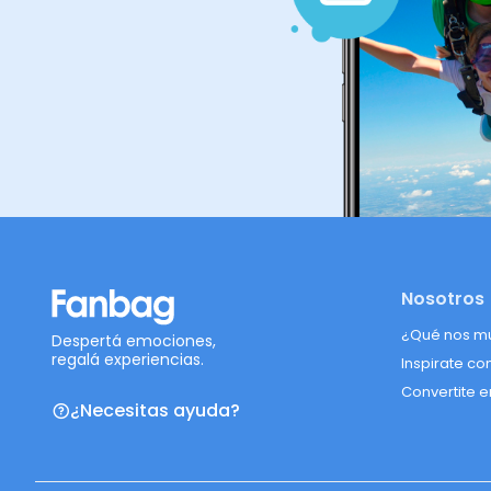
Nosotros
¿Qué nos m
Despertá emociones,
regalá experiencias.
Inspirate co
Convertite e
¿Necesitas ayuda?