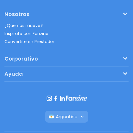
Nosotros
¿Qué nos mueve?
Inspirate con Fanzine
Convertite en Prestador
Corporativo
Pedí tu presupuesto
Ayuda
Regalos originales
¿Cómo funciona?
Ventajas de Fanbag
Preguntas frecuentes
Botón de arrepentimiento
Argentina