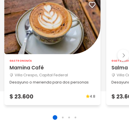
GASTRONOMÍA
GASTRONO
Mamina Café
Salma
Villa Crespo, Capital Federal
Villa 
Desayuno o merienda para dos personas
Desayuno
$ 23.600
$ 23.
4.8