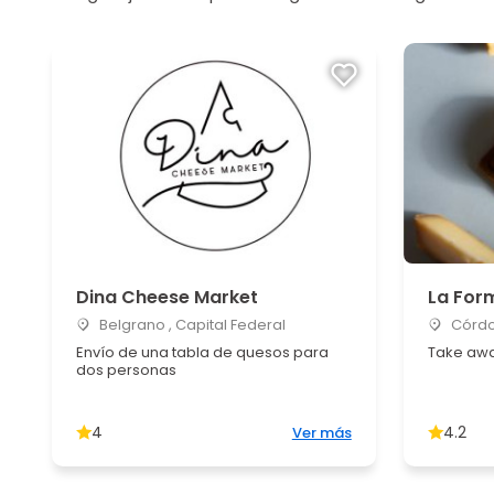
Dina Cheese Market
La For
Belgrano , Capital Federal
Córdo
Envío de una tabla de quesos para
Take awa
dos personas
4
4.2
Ver más