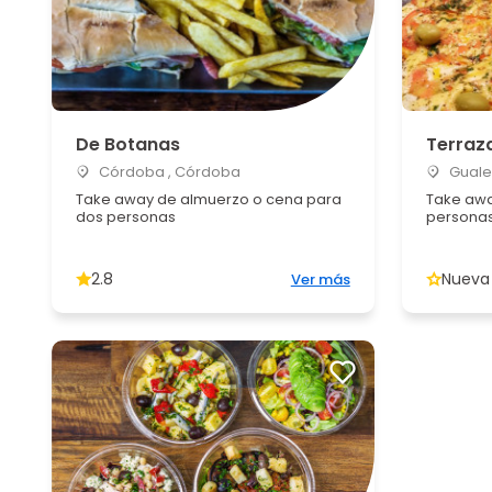
De Botanas
Terraz
Córdoba , Córdoba
Gualeg
Take away de almuerzo o cena para
Take awa
dos personas
persona
2.8
Nueva
Ver más