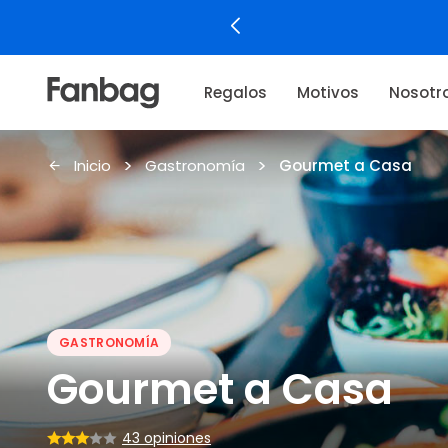
Regalos
Motivos
Nosotr
Inicio
Gastronomía
Gourmet a Casa
GASTRONOMÍA
Gourmet a Casa
43 opiniones