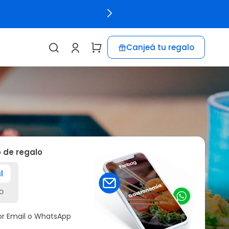
r experiencias
Canjeá tu regalo
o de regalo
l
o
por Email o WhatsApp