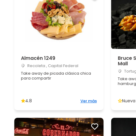
Almacén 1249
Bruce 
Mall
Recoleta , Capital Federal
Tortug
Take away de picada clásica chica
para compartir
Take aw
hamburg
4.8
Nueva
Ver más