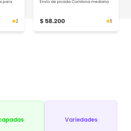
i para
Envío de picada Comilona mediana
$ 58.200
2
5
capadas
Variedades