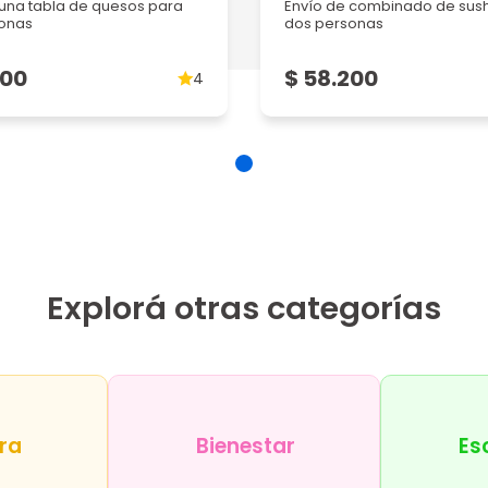
 una tabla de quesos para
Envío de combinado de sush
onas
dos personas
 pancito...
200
$ 58.200
4
5
4
Explorá otras categorías
cto. M...
5
ra
Bienestar
Es