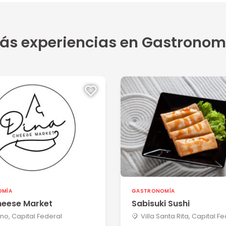
5
ás experiencias en Gastronom
5
 La aten...
5
os p...
OMÍA
GASTRONOMÍA
heese Market
Sabisuki Sushi
no, Capital Federal
Villa Santa Rita, Capital F
5