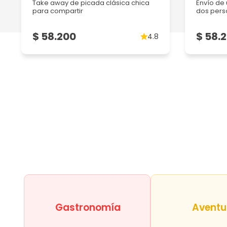
Take away de picada clásica chica
Envío de
17/01/2026
para compartir
dos pers
Excelente picada! Abundante y buena presentación, el
Ver más
$ 58.200
$ 58.
4.8
Soledad B
14/01/2026
Muy buena calidad
Andres alejandro D
29/12/2025
Quedamos por mail, un dia y horario y cumplieron perfe
Ver más
Agustina R
Gastronomía
Aventu
26/12/2025
Increíble!