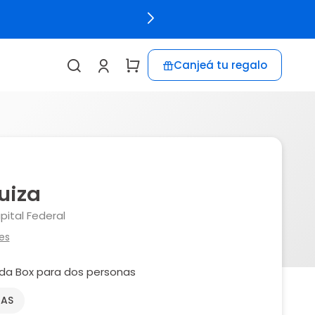
Canjeá tu regalo
uiza
apital Federal
es
da Box para dos personas
NAS