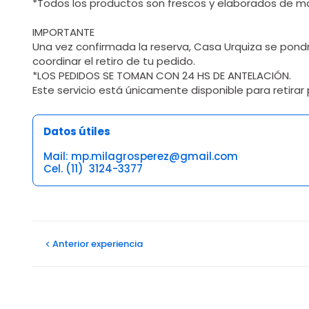
*Todos los productos son frescos y elaborados de m
IMPORTANTE
Una vez confirmada la reserva, Casa Urquiza se pond
coordinar el retiro de tu pedido.
*LOS PEDIDOS SE TOMAN CON 24 HS DE ANTELACIÓN.
Este servicio está únicamente disponible para retirar p
Datos útiles
Mail: mp.milagrosperez@gmail.com
Cel. (11) 3124-3377
Opiniones
Vanesa G
Anterior
experiencia
17/02/2026
No era lo publicado. En mí caso elegí una picada, que in
Ver más