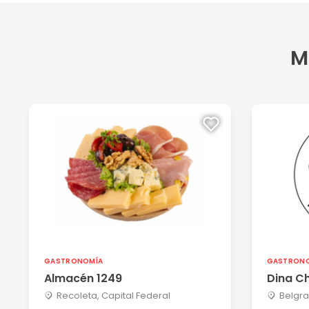
Catalina V
15/02/2026
M
Excelente el servicio de Casa Urquiza
Diego C
08/02/2026
Muy buena picada, tanto en calidad como en cantidad.
Ver más
Adrian W
05/02/2026
Excelente la coordinación para retirar. La picada para d
Ver más
GASTRONOMÍA
GASTRON
Almacén 1249
Dina C
Recoleta, Capital Federal
Belgra
Rocio G