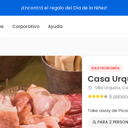
¡Encontrá el regalo del Día de la Niñez!
os
Corporativo
Ayuda
GASTRONOMÍA
Casa Urq
Villa Urquiza, C
9 opinion
Take away de Pica
PARA 2 PERSO