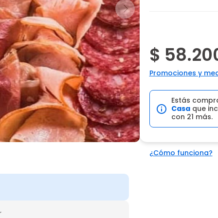
$ 58.20
Promociones y med
Estás compr
Casa
que inc
con 21 más.
¿Cómo funciona?
r