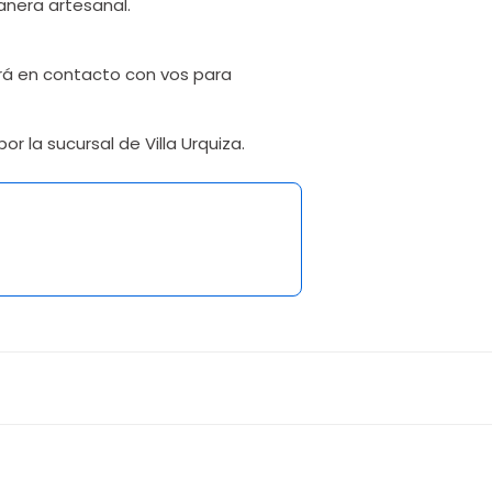
anera artesanal.
rá en contacto con vos para
or la sucursal de Villa Urquiza.
1
cluí...