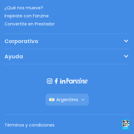
¿Qué nos mueve?
Inspirate con Fanzine
Convertite en Prestador
Corporativo
Pedí tu presupuesto
Ayuda
Regalos originales
¿Cómo funciona?
Ventajas de Fanbag
Preguntas frecuentes
Botón de arrepentimiento
Argentina
Términos y condiciones