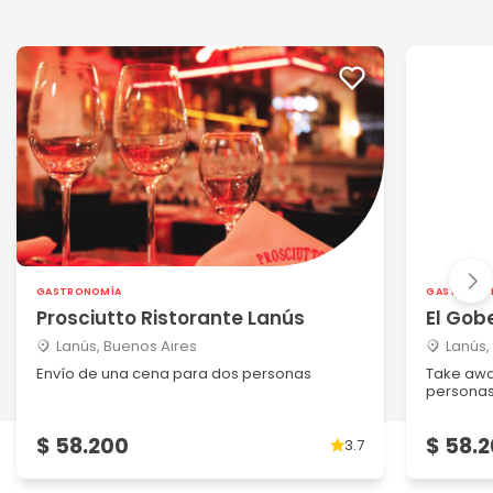
GASTRONOMÍA
GASTRONO
Prosciutto Ristorante Lanús
El Gob
Lanús, Buenos Aires
Lanús,
Envío de una cena para dos personas
Take awa
persona
$ 58.200
$ 58.
3.7