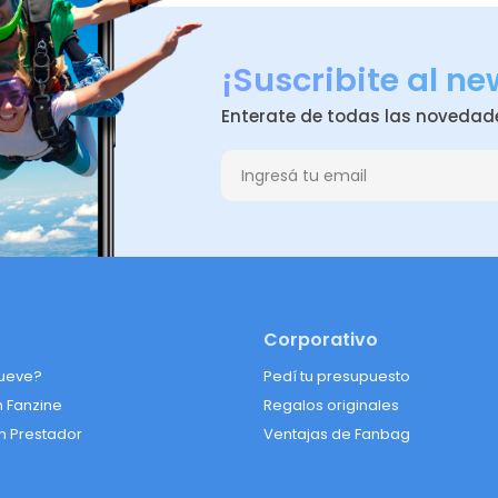
¡Suscribite al ne
Enterate de todas las novedad
Corporativo
ueve?
Pedí tu presupuesto
n Fanzine
Regalos originales
n Prestador
Ventajas de Fanbag