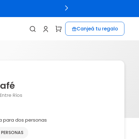
Canjeá tu regalo
Café
ntre Ríos
a para dos personas
2 PERSONAS