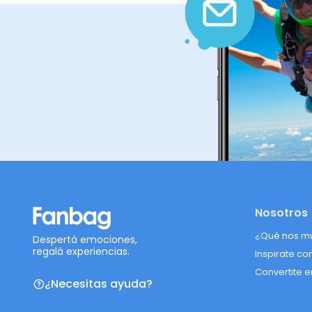
Nosotros
¿Qué nos m
Despertá emociones,
regalá experiencias.
Inspirate co
Convertite e
¿Necesitas ayuda?