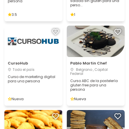
salada sin gluten para una
persona
perso...
3.5
1
CursoHub
Pablo Martin Chef
Todo el país
Belgrano , Capital
Federal
Curso de marketing digital
Curso ABC de la pastelería
para una persona
gluten free para una
persona
Nueva
Nueva