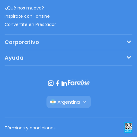
¿Qué nos mueve?
Inspirate con Fanzine
Convertite en Prestador
Corporativo
Pedí tu presupuesto
Ayuda
Regalos originales
¿Cómo funciona?
Ventajas de Fanbag
Preguntas frecuentes
Botón de arrepentimiento
Argentina
Términos y condiciones