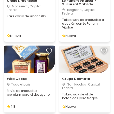
Chelo Limoncello
Le Panem Vitalcer -
Sucursal Cabildo
Monserrat , Capital
Federal
Belgrano , Capital
Federal
Take away de limoncello
Take away de productos a
elección con Le Panem
Vitalcer
Nueva
Nueva
Wild Goose
Grupo Dálmata
Todo el país
San Nicolás , Capital
Federal
Envío de productos
Take away de kit de
premium para el desayuno
botánicos para tragos
4.8
Nueva