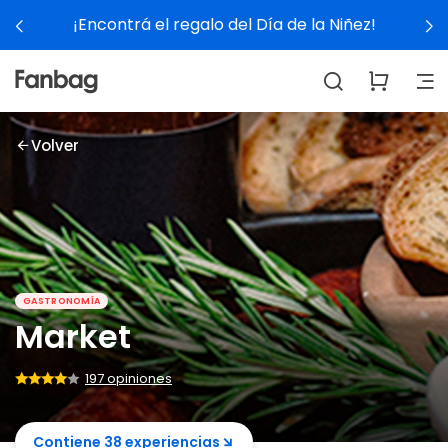
a de la Niñez!
Ver experienc
Volver
GASTRONOMÍA
Market
197 opiniones
Contiene 38 experiencias