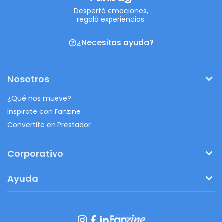
Despertá emociones,
regalá experiencias.
¿Necesitas ayuda?
Nosotros
¿Qué nos mueve?
Inspirate con Fanzine
Convertite en Prestador
Corporativo
Pedí tu presupuesto
Ayuda
Regalos originales
¿Cómo funciona?
Ventajas de Fanbag
Preguntas frecuentes