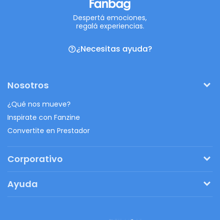
Despertá emociones,
regalá experiencias.
¿Necesitas ayuda?
Nosotros
¿Qué nos mueve?
Inspirate con Fanzine
Convertite en Prestador
Corporativo
Pedí tu presupuesto
Ayuda
Regalos originales
¿Cómo funciona?
Ventajas de Fanbag
Preguntas frecuentes