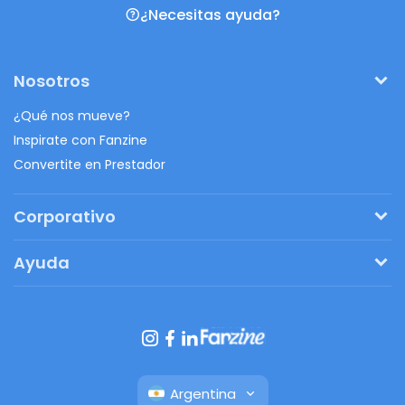
¿Necesitas ayuda?
Nosotros
¿Qué nos mueve?
Inspirate con Fanzine
Convertite en Prestador
Corporativo
Pedí tu presupuesto
Ayuda
Regalos originales
¿Cómo funciona?
Ventajas de Fanbag
Preguntas frecuentes
Botón de arrepentimiento
Argentina