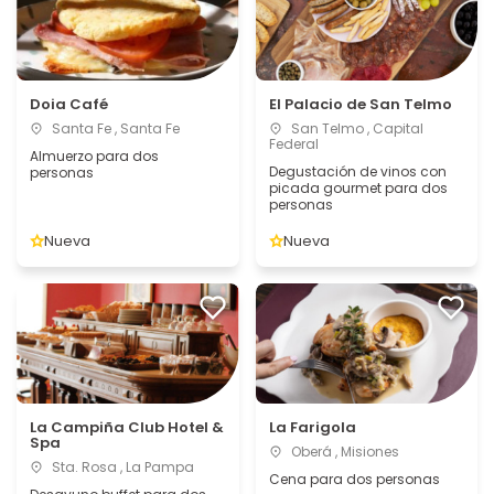
Doia Café
El Palacio de San Telmo
Santa Fe , Santa Fe
San Telmo , Capital
Federal
Almuerzo para dos
Degustación de vinos con
personas
picada gourmet para dos
personas
Nueva
Nueva
La Campiña Club Hotel &
La Farigola
Spa
Oberá , Misiones
Sta. Rosa , La Pampa
Cena para dos personas