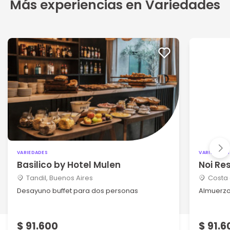
Más experiencias en Variedades
VARIEDADES
VARIEDADES
Basilico by Hotel Mulen
Noi Re
Tandil, Buenos Aires
Costa 
Desayuno buffet para dos personas
Almuerzo
$ 91.600
$ 91.6