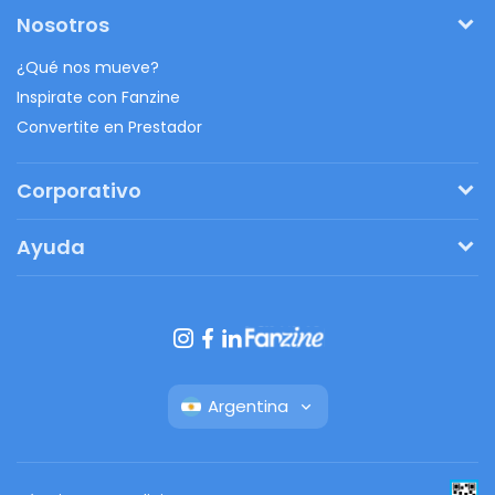
Nosotros
¿Qué nos mueve?
Inspirate con Fanzine
Convertite en Prestador
Corporativo
Pedí tu presupuesto
Ayuda
Regalos originales
¿Cómo funciona?
Ventajas de Fanbag
Preguntas frecuentes
Botón de arrepentimiento
Argentina