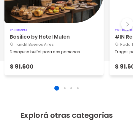
VARIEDADES
VARIEDADES
Basilico by Hotel Mulen
#IN Re
Tandil, Buenos Aires
Rada T
Desayuno buffet para dos personas
Tragos p
$ 91.600
$ 91.6
Explorá otras categorías