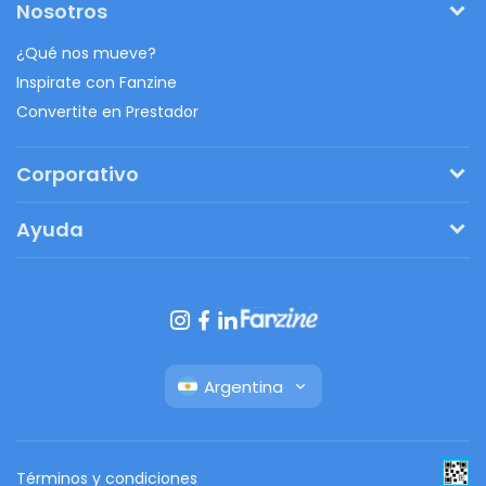
Nosotros
¿Qué nos mueve?
Inspirate con Fanzine
Convertite en Prestador
Corporativo
Pedí tu presupuesto
Ayuda
Regalos originales
¿Cómo funciona?
Ventajas de Fanbag
Preguntas frecuentes
Botón de arrepentimiento
Argentina
Términos y condiciones