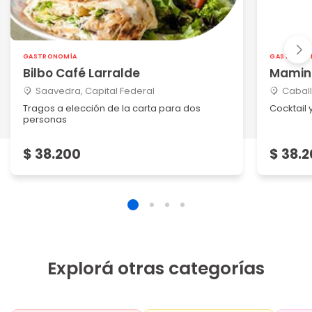
GASTRONOMÍA
GASTRONO
Bilbo Café Larralde
Mamin
Saavedra, Capital Federal
Caball
Tragos a elección de la carta para dos
Cocktail
personas
$ 38.200
$ 38.
Explorá otras categorías