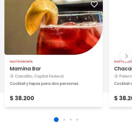
GASTRONOMÍA
GASTRONO
Mamina Bar
Chacai
Caballito, Capital Federal
Palerm
Cocktail y tapas para dos personas
Cocktail
$ 38.200
$ 38.