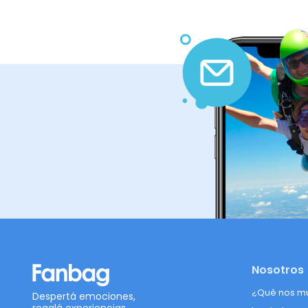
Nosotros
¿Qué nos m
Despertá emociones,
regalá experiencias.