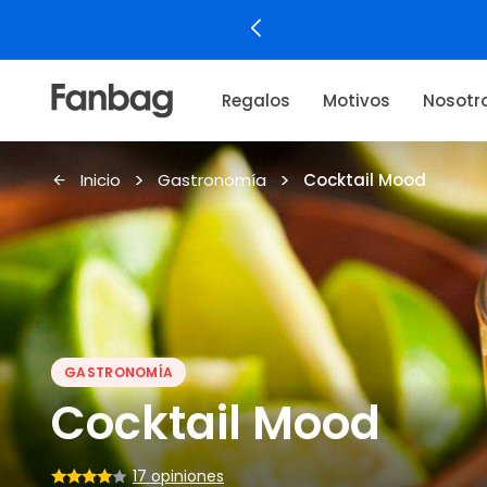
¡Encontrá el regalo de
Regalos
Motivos
Nosotr
Inicio
Gastronomía
Cocktail Mood
GASTRONOMÍA
Cocktail Mood
17 opiniones