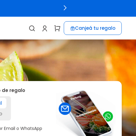
Canjeá tu regalo
o de regalo
l
o
por Email o WhatsApp