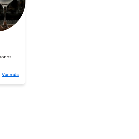
rsonas
Ver más