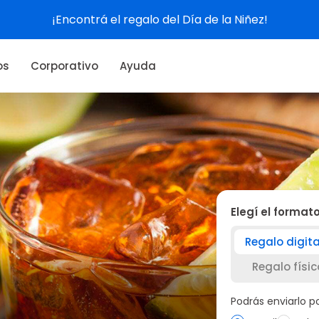
l Día de la Niñez!
os
Corporativo
Ayuda
Elegí el format
Regalo digita
Regalo físic
Podrás enviarlo 