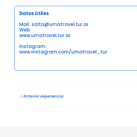
Datos útiles
Mail: salta@umatravel.tur.ar
Web:
www.umatravel.tur.ar
Instagram:
www.instagram.com/umatravel_tur
Opiniones
Anterior
experiencia