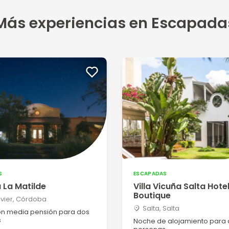
Más experiencias en Escapada
S
ESCAPADAS
 La Matilde
Villa Vicuña Salta Hote
Boutique
vier, Córdoba
Salta, Salta
n media pensión para dos
s
Noche de alojamiento para