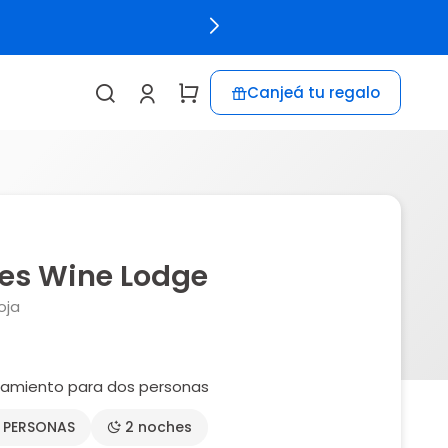
Canjeá tu regalo
ces Wine Lodge
oja
jamiento para dos personas
2 PERSONAS
2 noches