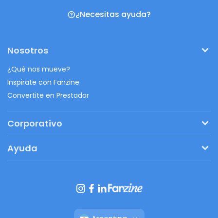
¿Necesitas ayuda?
Nosotros
¿Qué nos mueve?
Inspirate con Fanzine
Convertite en Prestador
Corporativo
Pedí tu presupuesto
Ayuda
Regalos originales
¿Cómo funciona?
Ventajas de Fanbag
Preguntas frecuentes
Botón de arrepentimiento