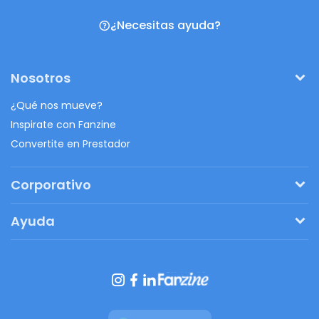
¿Necesitas ayuda?
Nosotros
¿Qué nos mueve?
Inspirate con Fanzine
Convertite en Prestador
Corporativo
Pedí tu presupuesto
Ayuda
Regalos originales
¿Cómo funciona?
Ventajas de Fanbag
Preguntas frecuentes
Botón de arrepentimiento