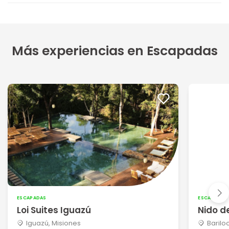
Más experiencias en Escapadas
ESCAPADAS
ESCAPADAS
Loi Suites Iguazú
Nido d
Iguazú, Misiones
Barilo