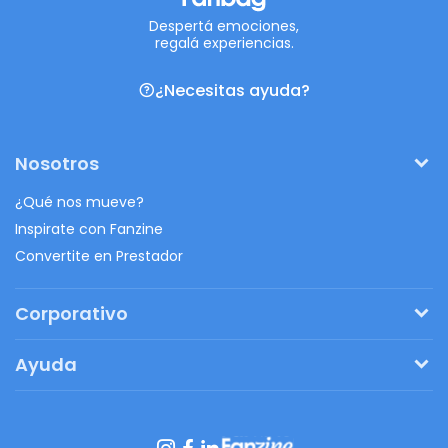
Despertá emociones,
regalá experiencias.
¿Necesitas ayuda?
Nosotros
¿Qué nos mueve?
Inspirate con Fanzine
Convertite en Prestador
Corporativo
Pedí tu presupuesto
Ayuda
Regalos originales
¿Cómo funciona?
Ventajas de Fanbag
Preguntas frecuentes