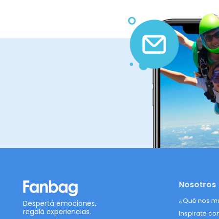
Nosotros
¿Qué nos m
Despertá emociones,
regalá experiencias.
Inspirate co