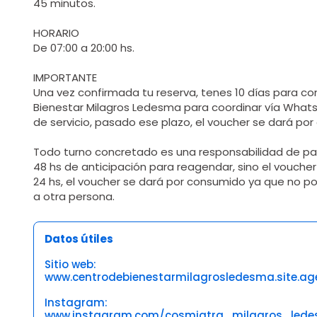
45 minutos.
HORARIO
De 07:00 a 20:00 hs.
IMPORTANTE
Una vez confirmada tu reserva, tenes 10 días para co
Bienestar Milagros Ledesma para coordinar vía Whats
de servicio, pasado ese plazo, el voucher se dará po
Todo turno concretado es una responsabilidad de par
48 hs de anticipación para reagendar, sino el vouche
24 hs, el voucher se dará por consumido ya que no po
a otra persona.
Datos útiles
Sitio web:
www.centrodebienestarmilagrosledesma.site.a
Instagram:
www.instagram.com/cosmiatra_milagros_led