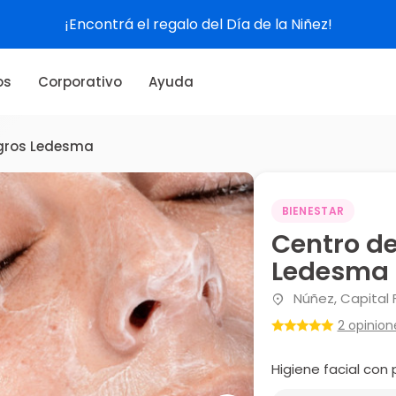
¡Encontrá el regalo del Día de la Niñez!
os
Corporativo
Ayuda
agros Ledesma
BIENESTAR
Centro de
Ledesma
Núñez, Capital 
2 opinion
Higiene facial co