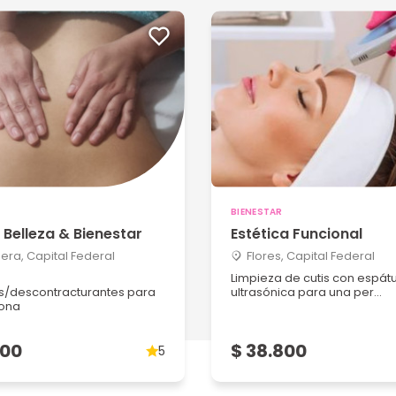
BIENESTAR
 Belleza & Bienestar
Estética Funcional
era, Capital Federal
Flores, Capital Federal
Limpieza de cutis con espát
es/descontracturantes para
ultrasónica para una per...
ona
800
$ 38.800
5