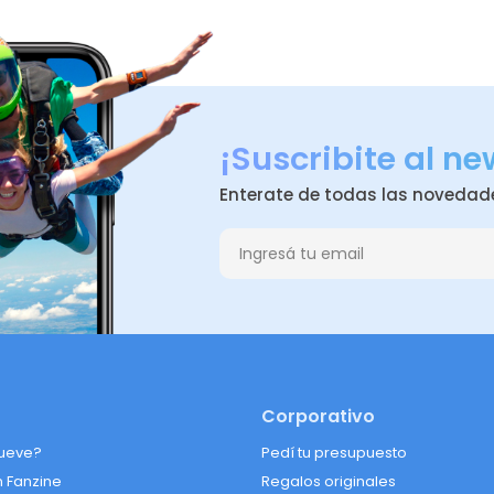
¡Suscribite al ne
Enterate de todas las novedad
Corporativo
ueve?
Pedí tu presupuesto
n Fanzine
Regalos originales