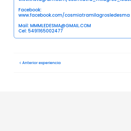
Facebook:
www.facebook.com/cosmiatramilagrosledesma
Mail: MMMLEDESMA@GMAIL.COM
Cel: 5491165002477
Opiniones
Maria laura F
Anterior
experiencia
19/03/2026
Excelente. Muy profesional. Me encantó el lugar y ella. 
Ver más
Yanina V
02/03/2026
Re linda la limpieza de cutis, fue un momento muy rela
Ver más