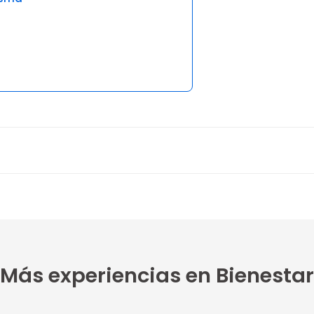
2 opiniones
5
Supe...
5
Más experiencias en Bienestar
jante...