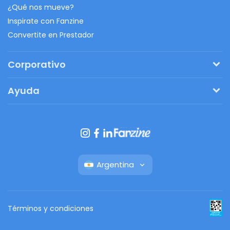
¿Qué nos mueve?
Inspirate con Fanzine
Convertite en Prestador
Corporativo
Pedí tu presupuesto
Ayuda
Regalos originales
¿Cómo funciona?
Ventajas de Fanbag
Preguntas frecuentes
Botón de arrepentimiento
Argentina
Términos y condiciones