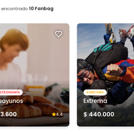
n encontrado
10 Fanbag
STRONOMÍA
AVENTURA
sayunos
Extrema
23.600
$ 440.000
4.4