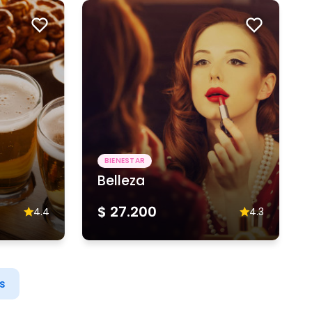
BIENESTAR
Belleza
$ 27.200
4.4
4.3
s