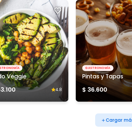
STRONOMÍA
GASTRONOMÍA
do Veggie
Pintas y Tapas
53.100
$ 36.600
4.8
Cargar má