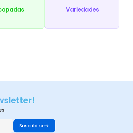
capadas
Variedades
wsletter!
es.
Suscribirse