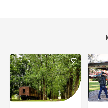
Buenísimo
Hector osvaldo P
07/10/2025
Muy bien atendidos y la comida abundante
Gabriela P
16/09/2025
Todo excelente!
Carlos C
08/09/2025
Una atención maravillosa, servicio excelente y muy re
Ver más