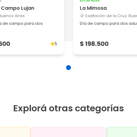
S
ESCAPADAS
5
o Campo Lujan
La Mimosa
 Buenos Aires
Exaltación de la Cruz, Bue
a de campo para dos
Día de campo para dos adu
5
.500
$ 198.500
5
 !
5
ecen. D...
Explorá otras categorías
5