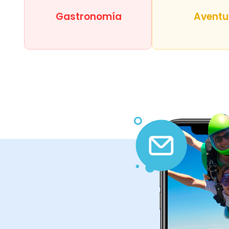
Una muy linda experiencia, en cuanto a la atención ,de
Ver más
Gastronomía
Aventu
Cargar más