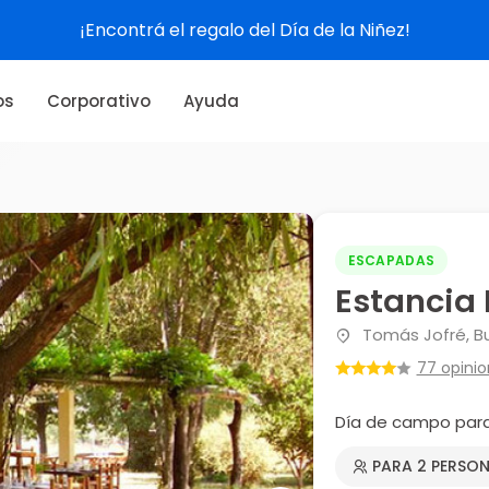
¡Encontrá el regalo del Día de la Niñez!
os
Corporativo
Ayuda
ESCAPADAS
Estancia 
Tomás Jofré, B
77 opini
Día de campo para
PARA 2 PERSO