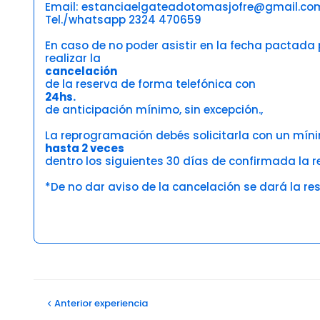
Email: estanciaelgateadotomasjofre@gmail.co
Tel./whatsapp 2324 470659
En caso de no poder asistir en la fecha pactada
realizar la
cancelación
de la reserva de forma telefónica con
24hs.
de anticipación mínimo, sin excepción.,
La reprogramación debés solicitarla con un míni
hasta 2 veces
dentro los siguientes 30 días de confirmada la 
*De no dar aviso de la cancelación se dará la r
Opiniones
Alejandra S
Anterior
experiencia
20/10/2025