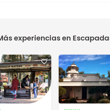
4
Más experiencias en Escapada
5
5
conenda...