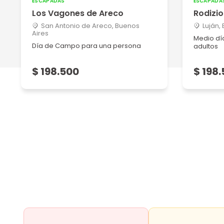
ESCAPADAS
ESCAPADA
Claudio R
Los Vagones de Areco
Rodizi
25/08/2025
San Antonio de Areco, Buenos
Luján,
Aires
Servicio y atención excelente
Medio dí
Día de Campo para una persona
adultos
Graciela C
$ 198.500
$ 198
09/07/2025
Muy buena atención ! super amables y muy completo
Adriana P
26/03/2025
Muy buena atención, excelente calidad todo lo que ofr
Ver más
Francisco K
24/02/2025