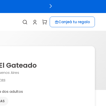
Canjeá tu regalo
El Gateado
uenos Aires
ones
 dos adultos
NAS