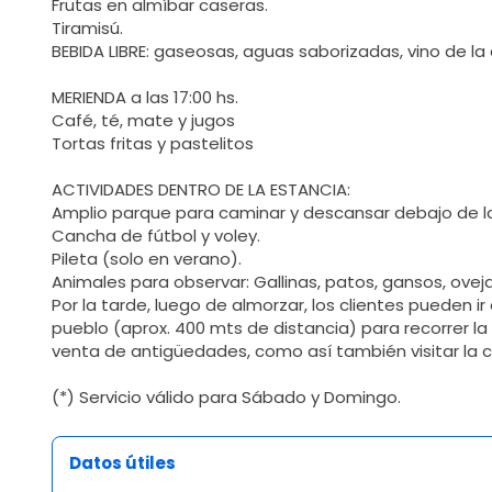
Frutas en almíbar caseras.
Tiramisú.
BEBIDA LIBRE: gaseosas, aguas saborizadas, vino de la
MERIENDA a las 17:00 hs.
Café, té, mate y jugos
Tortas fritas y pastelitos
ACTIVIDADES DENTRO DE LA ESTANCIA:
Amplio parque para caminar y descansar debajo de l
Cancha de fútbol y voley.
Pileta (solo en verano).
Animales para observar: Gallinas, patos, gansos, oveja
Por la tarde, luego de almorzar, los clientes pueden i
pueblo (aprox. 400 mts de distancia) para recorrer la
venta de antigüedades, como así también visitar la ca
(*) Servicio válido para Sábado y Domingo.
Datos útiles