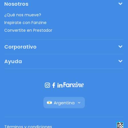
Nosotros
¿Qué nos mueve?
Inspirate con Fanzine
Convertite en Prestador
Corporativo
Pedí tu presupuesto
Ayuda
Regalos originales
¿Cómo funciona?
Ventajas de Fanbag
Preguntas frecuentes
Botón de arrepentimiento
Argentina
Términos y condiciones