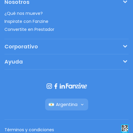
Nosotros
¿Qué nos mueve?
Inspirate con Fanzine
Convertite en Prestador
Corporativo
Pedí tu presupuesto
Ayuda
Regalos originales
¿Cómo funciona?
Ventajas de Fanbag
Preguntas frecuentes
Botón de arrepentimiento
Argentina
Términos y condiciones