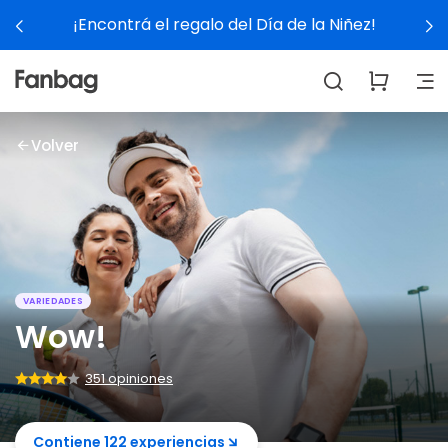
¡Encontrá el regalo del Día de la Niñez!
Volver
VARIEDADES
Wow!
351 opiniones
Contiene 122 experiencias