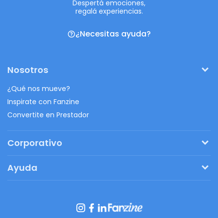
Despertá emociones,
regalá experiencias.
¿Necesitas ayuda?
Nosotros
¿Qué nos mueve?
Inspirate con Fanzine
Convertite en Prestador
Corporativo
Pedí tu presupuesto
Ayuda
Regalos originales
¿Cómo funciona?
Ventajas de Fanbag
Preguntas frecuentes
Botón de arrepentimiento