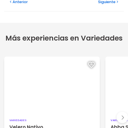
Anterior
Siguiente
Más experiencias en Variedades
VARIEDADES
VARIEDADES
Velero Nativo
Abba 