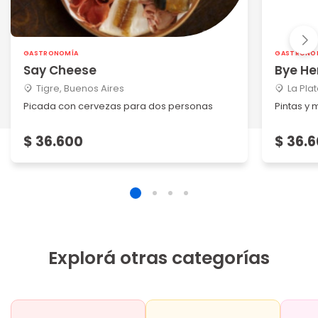
GASTRONOMÍA
GASTRONO
Say Cheese
Bye He
Tigre, Buenos Aires
La Pla
Picada con cervezas para dos personas
Pintas y 
$ 36.600
$ 36.
Explorá otras categorías