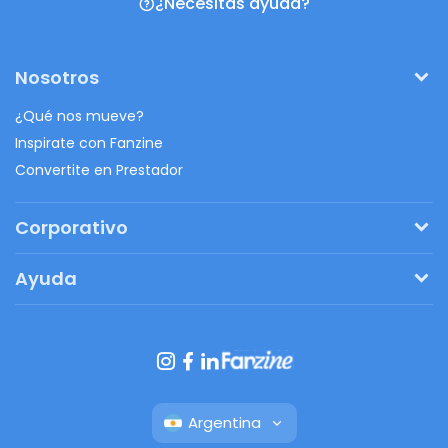
¿Necesitas ayuda?
Nosotros
¿Qué nos mueve?
Inspirate con Fanzine
Convertite en Prestador
Corporativo
Pedí tu presupuesto
Ayuda
Regalos originales
¿Cómo funciona?
Ventajas de Fanbag
Preguntas frecuentes
Botón de arrepentimiento
Argentina