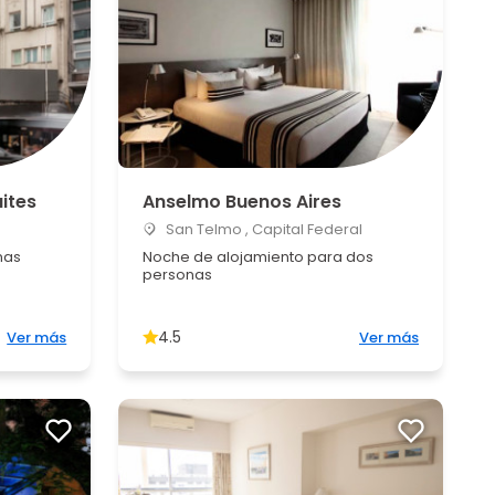
ites
Anselmo Buenos Aires
San Telmo , Capital Federal
nas
Noche de alojamiento para dos
personas
4.5
Ver más
Ver más