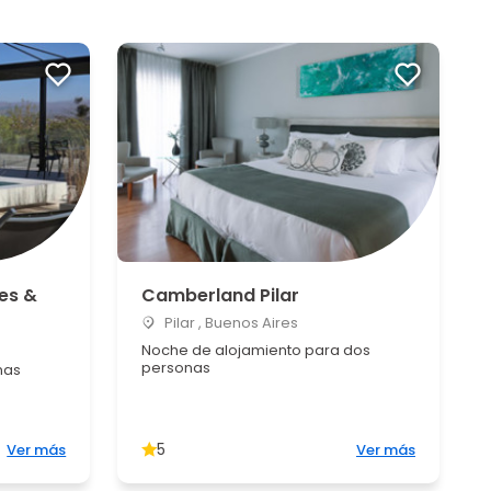
es &
Camberland Pilar
Pilar , Buenos Aires
a
Noche de alojamiento para dos
personas
nas
5
Ver más
Ver más