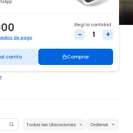
tsApp
900
Elegí la cantidad
-
+
medios de pago
al carrito
Comprar
?
Todas las Ubicaciones
Ordenar