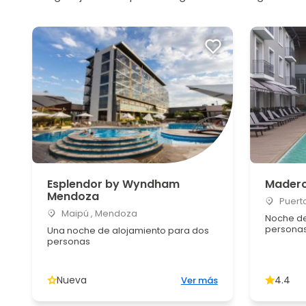
Esplendor by Wyndham
Madero
Mendoza
Puerto
Maipú , Mendoza
Noche de
persona
Una noche de alojamiento para dos
personas
Nueva
4.4
Ver más