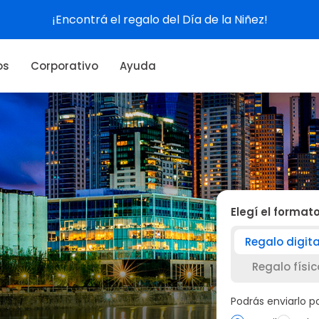
Ver experiencias
os
Corporativo
Ayuda
Elegí el format
Regalo digita
Regalo físic
Podrás enviarlo 