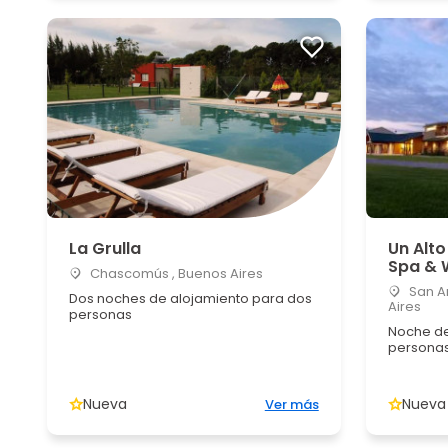
La Grulla
Un Alto
Spa & 
Chascomús , Buenos Aires
San An
Dos noches de alojamiento para dos
Aires
personas
Noche de
persona
Nueva
Nueva
Ver más