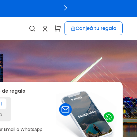
Canjeá tu regalo
o de regalo
l
o
por Email o WhatsApp