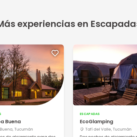
Más experiencias en Escapada
S
ESCAPADAS
ba Buena
EcoGlamping
 Buena, Tucumán
Tafí del Valle, Tucumán
es de alojamiento para dos
Dos noches de alojamiento 