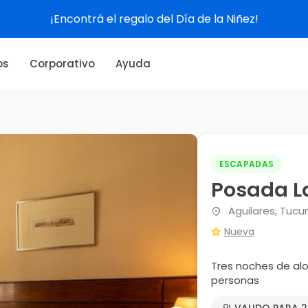
os
Corporativo
Ayuda
ESCAPADAS
Posada L
Aguilares, Tuc
Nueva
Tres noches de al
personas
VALIDO PARA 