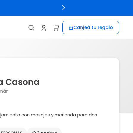
Canjeá tu regalo
a Casona
umán
ojamiento con masajes y merienda para dos
2 PERSONAS
3 noches