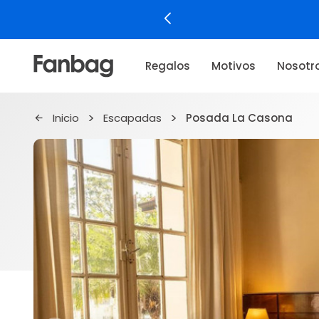
rá el regalo del Día de la Niñez!
Regalos
Motivos
Nosotr
Inicio
Escapadas
Posada La Casona