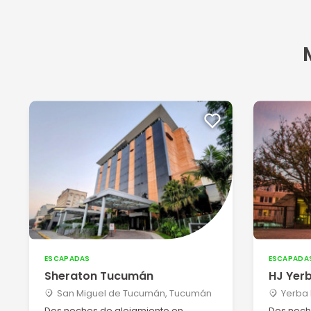
ESCAPADAS
ESCAPADA
Sheraton Tucumán
HJ Yer
San Miguel de Tucumán, Tucumán
Yerba
Dos noches de alojamiento en
Dos noch