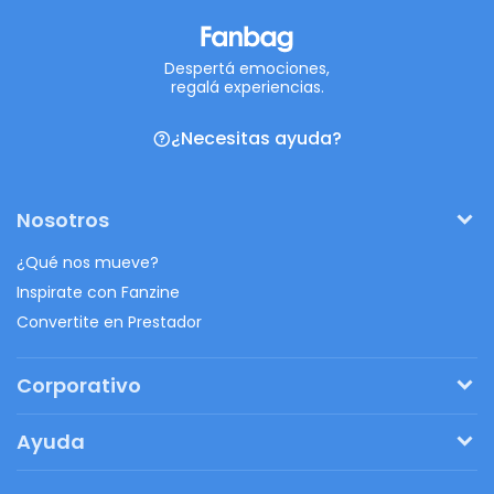
Despertá emociones,
regalá experiencias.
¿Necesitas ayuda?
Nosotros
¿Qué nos mueve?
Inspirate con Fanzine
Convertite en Prestador
Corporativo
Pedí tu presupuesto
Ayuda
Regalos originales
¿Cómo funciona?
Ventajas de Fanbag