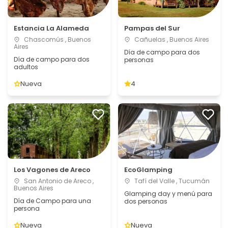
Estancia La Alameda
Pampas del Sur
Chascomús , Buenos
Cañuelas , Buenos Aires
Aires
Día de campo para dos
Día de campo para dos
personas
adultos
Nueva
4
Los Vagones de Areco
EcoGlamping
San Antonio de Areco ,
Tafí del Valle , Tucumán
Buenos Aires
Glamping day y menú para
Día de Campo para una
dos personas
persona
Nueva
Nueva