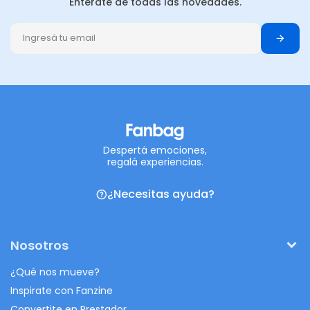
Enterate de todas las novedades.
Despertá emociones,
regalá experiencias.
¿Necesitas ayuda?
Nosotros
¿Qué nos mueve?
Inspirate con Fanzine
Convertite en Prestador