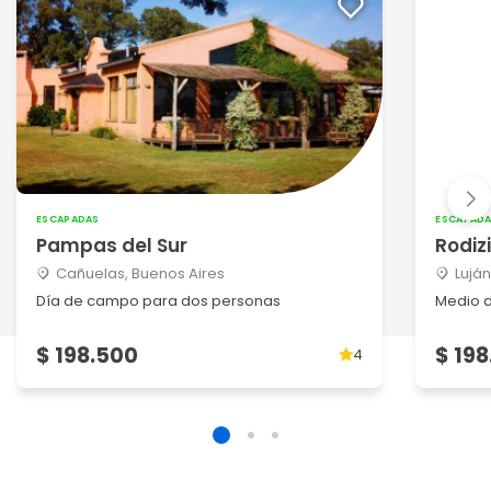
ESCAPADAS
ESCAPAD
Pampas del Sur
Rodiz
Cañuelas, Buenos Aires
Lujá
Día de campo para dos personas
Medio 
$ 198.500
$ 19
4