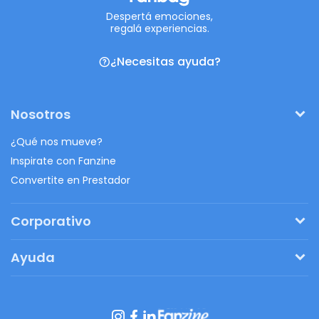
Despertá emociones,
regalá experiencias.
¿Necesitas ayuda?
Nosotros
¿Qué nos mueve?
Inspirate con Fanzine
Convertite en Prestador
Corporativo
Pedí tu presupuesto
Ayuda
Regalos originales
¿Cómo funciona?
Ventajas de Fanbag
Preguntas frecuentes