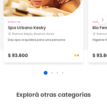
BIENESTAR
BIENESTAR
Spa Urbano Kesky
Bio Fe
Ramos Mejía, Buenos Aires
Ramos 
Day spa orquídea para una persona
Higiene 
$ 93.600
$ 93.
4
Explorá otras categorías