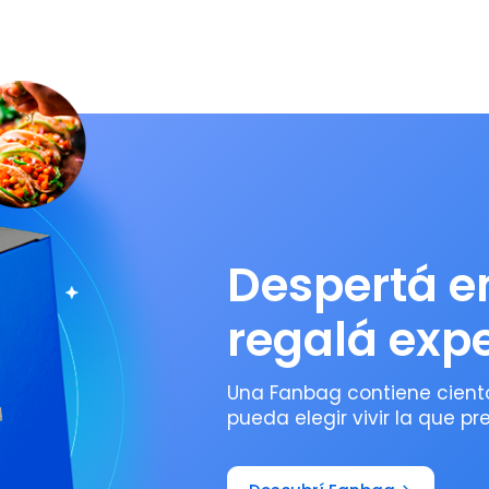
Despertá e
regalá exp
Una Fanbag contiene ciento
pueda elegir vivir la que pre