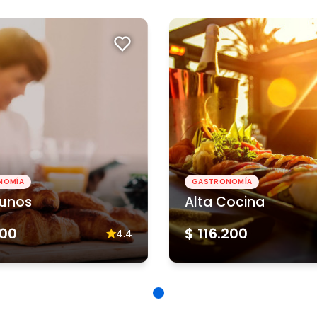
NOMÍA
GASTRONOMÍA
unos
Alta Cocina
600
$ 116.200
4.4