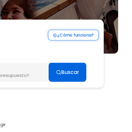
¿Cómo funciona?
Buscar
 presupuesto?
Continuar
gir