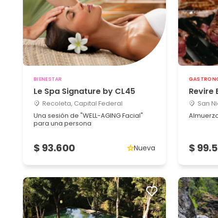
BIENESTAR
GASTRON
Le Spa Signature by CL45
Revire
Recoleta, Capital Federal
San Ni
Una sesión de "WELL-AGING Facial"
Almuerzo
para una persona
$ 93.600
$ 99.
Nueva