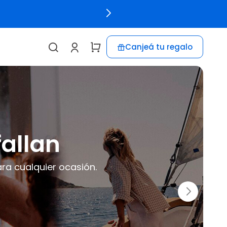
Canjeá tu regalo
urmet
 distinto!