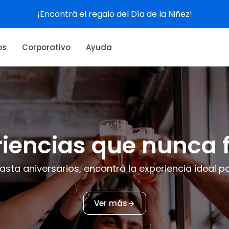
Ver experiencias
os
Corporativo
Ayuda
lá experiencias go
amantes del buen comer. ¡Sorprendé con un regalo
Ver más