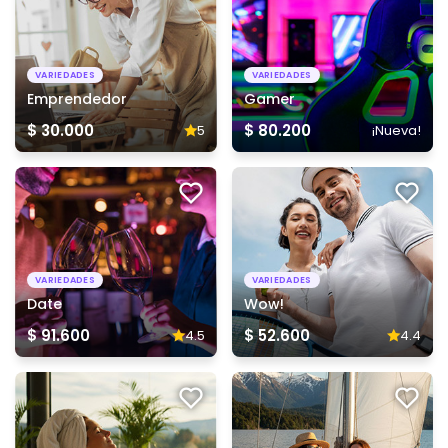
VARIEDADES
VARIEDADES
Emprendedor
Gamer
$ 30.000
$ 80.200
5
¡Nueva!
VARIEDADES
VARIEDADES
Date
Wow!
$ 91.600
$ 52.600
4.5
4.4