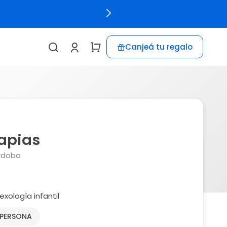
Canjeá tu regalo
apias
órdoba
lexología infantil
 PERSONA