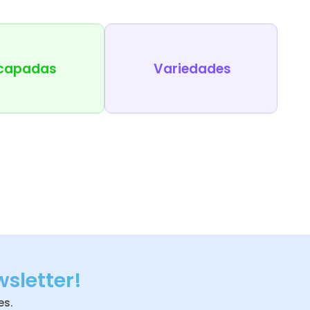
capadas
Variedades
wsletter!
es.